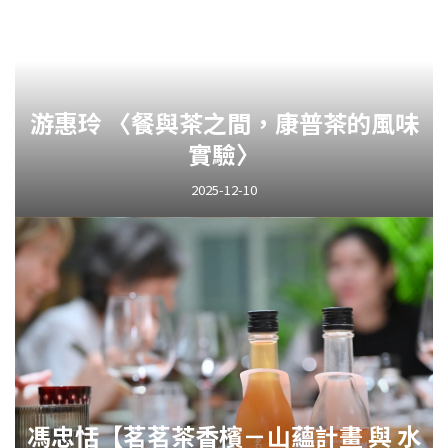
游惠玲 〈餐與茶之間，康普茶的風味
實驗〉
2025-12-10
馮忠恬【茗茗茶香檳－山蘊計畫 與 水