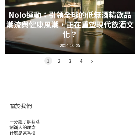
Nolo運動：引領全球的低無酒精飲品
潮流與健康風潮，正在重塑現代飲酒文
化？
2024-10-25
1
2
3
4
關於我們
一分鐘了解茗茗
創辦人的理念
什麼是茶香檳