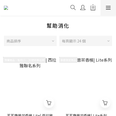
幫助消化
商品排序
每頁顯示 24 個
預購商品，每月15、30號收單出貨
季節限定商品
茗茗康普茶香檳 Lite| 西拉雅
茗茗康普茶香檳| Lite系列