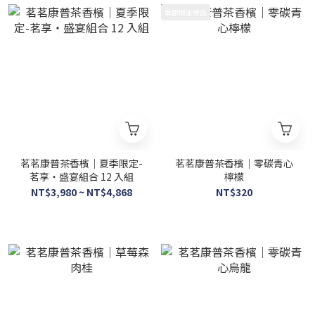
季節限定商品
茗茗康普茶香檳｜夏季限定-
茗茗康普茶香檳｜零碳青心
茗享・盛宴組合 12 入組
檸檬
NT$3,980 ~ NT$4,868
NT$320