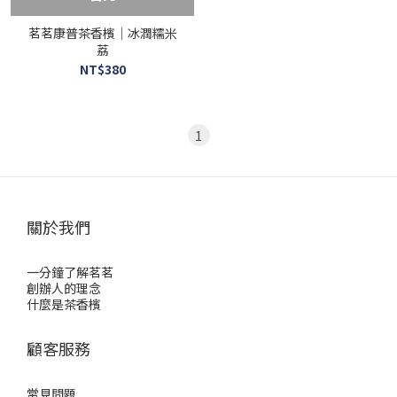
茗茗康普茶香檳｜冰潤糯米
荔
NT$380
1
關於我們
一分鐘了解茗茗
創辦人的理念
什麼是茶香檳
顧客服務
常見問題