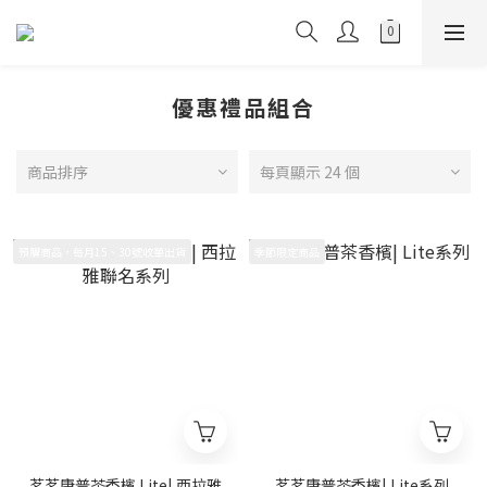
優惠禮品組合
商品排序
每頁顯示 24 個
預購商品，每月15、30號收單出貨
季節限定商品
茗茗康普茶香檳 Lite| 西拉雅
茗茗康普茶香檳| Lite系列