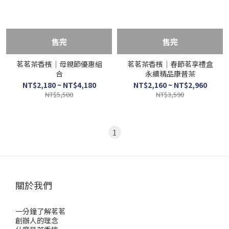
售完
售完
茗茗茶香檳｜母親節優惠組
茗茗茶香檳｜春節茗享禮盒
合
永續精品康普茶
NT$2,180 ~ NT$4,180
NT$2,160 ~ NT$2,960
NT$5,500
NT$3,590
1
關於我們
一分鐘了解茗茗
創辦人的理念