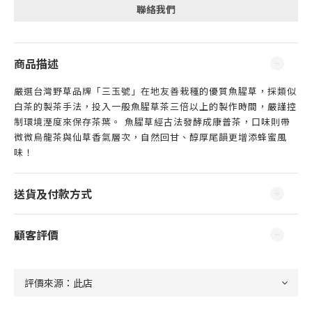
聯絡我們
商品描述
嚴選台灣野草品牌「三玉號」在地友善栽種的優質魚腥草，採類似
白茶的製茶手法，投入一般魚腥草茶三倍以上的製作時間，嚴謹控
制環境溼度來保存茶葉。⁣ 魚腥草經古法發酵成康普茶，口味則帶
微微烏龍茶與仙草香氣層次，自然回甘、醇厚尾韻更增添蜂蜜風
味！⁣
送貨及付款方式
顧客評價