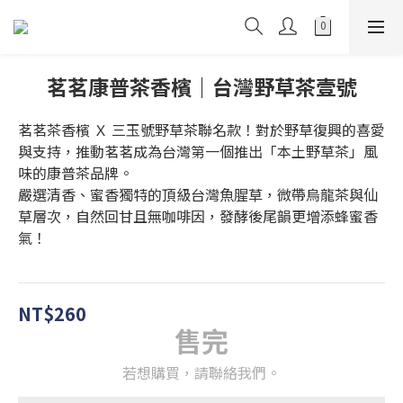
茗茗康普茶香檳｜台灣野草茶壹號
茗茗茶香檳 Ｘ 三玉號野草茶聯名款！對於野草復興的喜愛
與支持，推動茗茗成為台灣第一個推出「本土野草茶」風
味的康普茶品牌。
嚴選清香、蜜香獨特的頂級台灣魚腥草⁣，微帶烏龍茶與仙
草層次，自然回甘且無咖啡因，發酵後尾韻更增添蜂蜜香
氣！
NT$260
售完
若想購買，請聯絡我們。