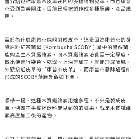
盡介紹包括康普茶皮革在內的多種植物皮革，而且康普
茶受到歐美關注，目前已經被製作成多種服飾、產品應
用。
至於為什麼康普茶能夠製成皮革？這是因為康普茶的發
酵原料紅茶菌母 (Kombucha SCOBY ) 當中的醋酸菌，
能夠產生木質纖維素，將木質纖維素培養至一定厚度，
取出便進行染色、乾燥、上油等加工，就能形成觸感、
外觀接近皮草的「康普茶皮革」，而康普茶發酵過程
所
形成的SCOBY薄膜外觀如下圖。
順帶一提，這種木質纖維素用途多種，不只是製成皮
革，例如在手搖杯飲料能見到的的椰果，就是木質纖維
素高度加工後的產物。
附註：紅茶菌母，是一種由酵母菌、乳酸菌和醋酸菌所