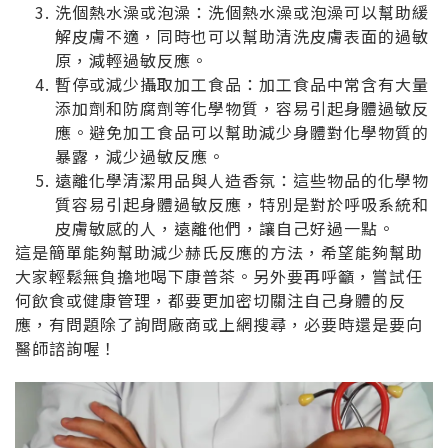
洗個熱水澡或泡澡：洗個熱水澡或泡澡可以幫助緩
解皮膚不適，同時也可以幫助清洗皮膚表面的過敏
原，減輕過敏反應。
暫停或減少攝取加工食品：加工食品中常含有大量
添加劑和防腐劑等化學物質，容易引起身體過敏反
應。避免加工食品可以幫助減少身體對化學物質的
暴露，減少過敏反應。
遠離化學清潔用品與人造香氛：這些物品的化學物
質容易引起身體過敏反應，特別是對於呼吸系統和
皮膚敏感的人，遠離他們，讓自己好過一點。
這是簡單能夠幫助減少赫氏反應的方法，希望能夠幫助
大家輕鬆無負擔地喝下康普茶。另外要再呼籲，嘗試任
何飲食或健康管理，都要更加密切關注自己身體的反
應，有問題除了詢問廠商或上網搜尋，必要時還是要向
醫師諮詢喔！