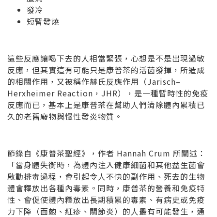
發冷
短暫發燒
這些反應讓喝下去的人相當緊張，心想是不是出現過敏
反應，但其實這有可能只是康普茶的活菌發揮，所造成
的相關作用，又被稱作赫氏反應
作用
（Jarisch–
Herxheimer Reaction，JHR），是一種暫時性的免疫
反應而已，基本上是康普茶在幫助人們清除體內累積已
久的老舊廢物與慢性發炎物質。
節錄自《康普茶聖經》，作者 Hannah Crum 所闡述：
「當身體失衡時，為體內注入健康細菌和其他益生菌會
啟動排毒過程，會引起令人不快的副作用、死去的生物
體會釋放出各種內毒素。同時，康普茶的營養和免疫特
性、會促使體內釋放出長期積累的毒素、有病史或免疫
力下降（面皰、紅疹、關節炎）的人最有可能發生，通