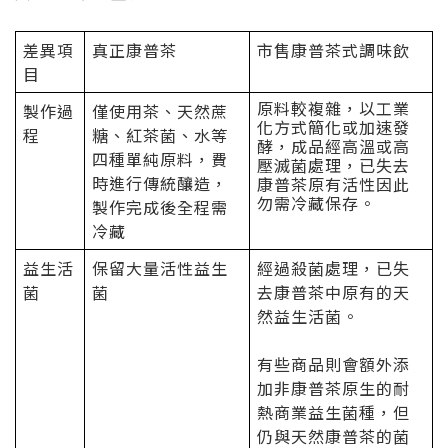
差異項
真正康普茶
市售康普茶式調味飲
目
原料較複雜，以工業
製作過
僅使用茶、天然蔗
化方式簡化或加速發
程
糖、紅茶菌、水等
酵，成品經高溫或高
四種單純原料，費
壓滅菌處理，已失去
時進行傳統釀造，
康普茶原有活性因此
勿需冷藏保存。
製作完成後全程需
冷藏
益生活
保留大量活性益生
經過殺菌處理，已失
菌
菌
去康普茶中原有的天
然益生活菌。
有些商品則會額外添
加非康普茶原生的耐
熱商業益生菌種，但
仍與天然康普茶的菌