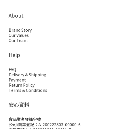
About
Brand Story
Our Values
Our Team
Help
FAQ
Delivery & Shipping
Payment
Return Policy
Terms & Conditions
安心資料
食品業者登錄字號
公司/商業登記：A-200222803-00000-6