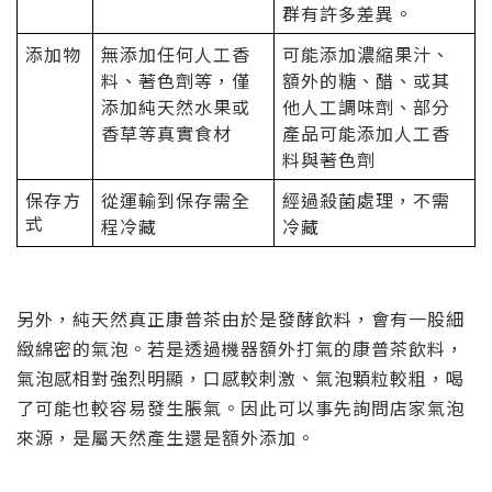
群有許多差異。
添加物
無添加任何人工香
可能添加濃縮果汁、
料、著色劑等，僅
額外的糖、醋、
或其
添加純天然水果或
他人工調味劑、部分
香草等真實食材
產品可能添加
人工香
料與著色劑
保
存方
從運輸到保存需全
經過殺菌處理，不需
式
程冷藏
冷藏
另外，純天然真正康普茶由於是發酵飲料，會有一股細
緻綿密的氣泡。若是透過機器額外打氣的康普茶飲料，
氣泡感相對強烈明顯，口感較刺激、氣泡顆粒較粗，喝
了可能也較容易發生脹氣。因此可以事先詢問店家氣泡
來源，是屬天然產生還是額外添加。