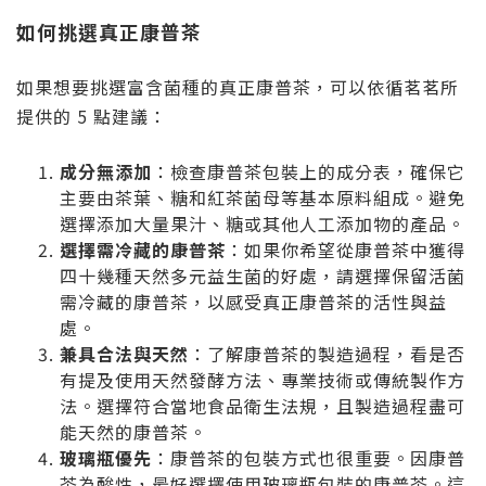
如何挑選真正康普茶
如果想要挑選富含菌種的真正康普茶，可以依循茗茗所
提供的 5 點建議：
成分無添加
：檢查康普茶包裝上的成分表，確保它
主要由茶葉、糖和紅茶菌母等基本原料組成。避免
選擇添加大量果汁、糖或其他人工添加物的產品。
選擇需冷藏的康普茶
：如果你希望從康普茶中獲得
四十幾種天然多元益生菌的好處，請選擇保留活菌
需冷藏的康普茶，以感受真正康普茶的活性與益
處。
兼具合法與天然
：了解康普茶的製造過程，看是否
有提及使用天然發酵方法、專業技術或傳統製作方
法。選擇符合當地食品衛生法規，且
製造過程盡可
能天然
的康普茶。
玻璃瓶優先
：康普茶的包裝方式也很重要。因康普
茶為酸性，最好選擇使用玻璃瓶包裝的康普茶。這