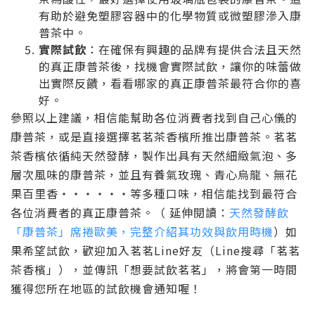
有助於避免塑膠容器中的化學物質或微塑膠滲入康
普茶中。
實際試飲
：在確保有興趣的品牌有提供合法且天然
的真正康普茶後，找機會實際試飲，讓你的味蕾做
出實際反饋，看看哪家的真正康普茶最符合你的喜
好。
參照以上建議，相信能幫助各位消費者找到自己心儀的
康普茶，或是直接選擇茗茗茶香檳所推出康普茶。茗茗
茶香檳依循純天然發酵，製作出具有天然細緻氣泡、多
層次風味的康普茶，並且有養氣玫瑰、青心烏龍、無花
果百里香‧‧‧‧‧‧等多種口味，相信能找到最符合
各位消費者的真正康普茶。
（ 延伸閱讀：
天然發酵飲
「康普茶」席捲歐美，完整介紹其功效與飲用時機
）如
果希望試飲，歡迎加入茗茗Line好友（Line搜尋「茗茗
茶香檳」
），並傳訊「想要試飲茗茗」，將會第一時間
獲得您所在地區的試飲機會通知喔！