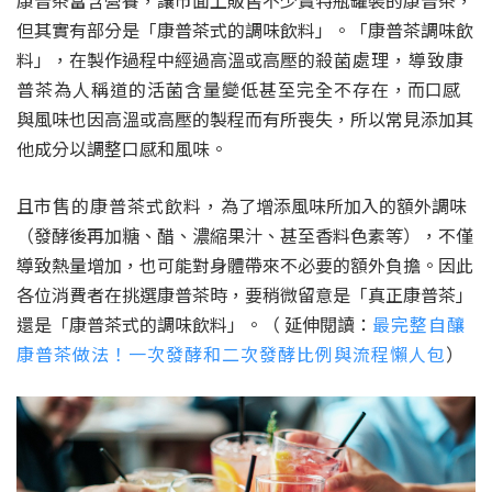
康普茶富含營養，讓市面上販售不少寶特瓶罐裝的康普茶，
但其實有部分是「康普茶式的調味飲料」。「康普茶調味飲
料」，在製作過程中經過高溫或高壓的
殺菌處理，導致康
普茶為人稱道的活菌含量變低甚至完全不存在
，而口感
與風味也因高溫或高壓的製程而有所喪失，所以常見添加其
他成分以調整口感和風味。
且
市售的康普茶式飲料，
為了增添風味所加入的額外調味
（發酵後再加糖、醋、濃縮果汁、甚至香料色素等），不僅
導致熱量增加，也可能對身體帶來不必要的額外負擔。因此
各位消費者在挑選康普茶時，要稍微留意是「真正康普茶」
還是「康普茶式的調味飲料」。（ 延伸閱讀：
最完整自釀
康普茶做法！一次發酵和二次發酵比例與流程懶人包
）