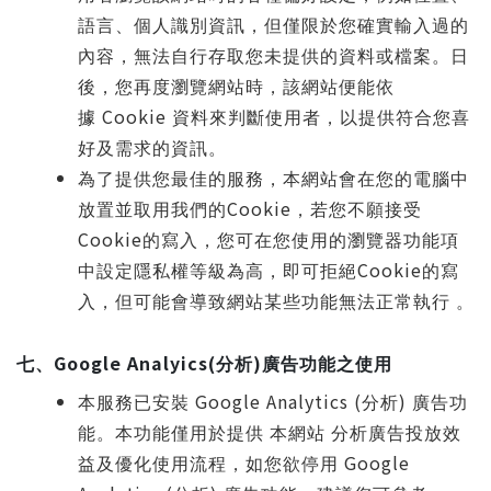
語言、個人識別資訊，但僅限於您確實輸入過的
內容，無法自行存取您未提供的資料或檔案。日
後，您再度瀏覽網站時，該網站便能依
Cookie
據
資料來判斷使用者，以提供符合您喜
好及需求的資訊。
為了提供您最佳的服務，本網站會在您的電腦中
Cookie
放置並取用我們的
，若您不願接受
Cookie
的寫入，您可在您使用的瀏覽器功能項
Cookie
中設定隱私權等級為高，即可拒絕
的寫
入，但可能會導致網站某些功能無法正常執行 。
Google Analyics(
)
七、
分析
廣告功能之使用
Google Analytics (
)
本服務已安裝
分析
廣告功
能。本功能僅用於提供 本網站 分析廣告投放效
Google
益及優化使用流程，如您欲停用