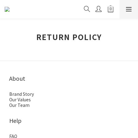
RETURN POLICY
About
Brand Story
Our Values
Our Team
Help
FAQ